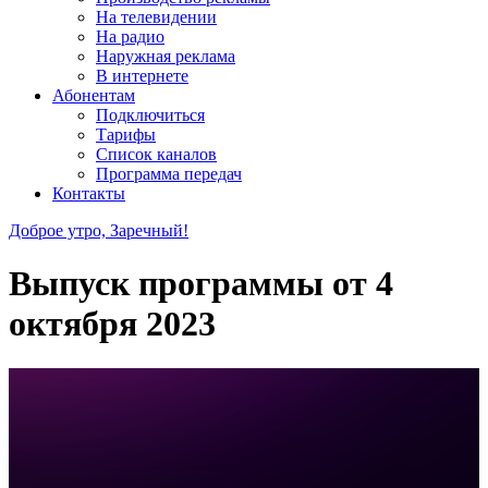
На телевидении
На радио
Наружная реклама
В интернете
Абонентам
Подключиться
Тарифы
Список каналов
Программа передач
Контакты
Доброе утро, Заречный!
Выпуск программы от
4
октября 2023
384eace71bbaf47e75baf1b7fd607739