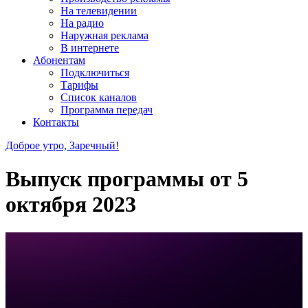
На телевидении
На радио
Наружная реклама
В интернете
Абонентам
Подключиться
Тарифы
Список каналов
Программа передач
Контакты
Доброе утро, Заречный!
Выпуск программы от
5
октября 2023
30735401e872d9e1ce58980e00a0c135