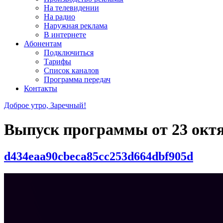
На телевидении
На радио
Наружная реклама
В интернете
Абонентам
Подключиться
Тарифы
Список каналов
Программа передач
Контакты
Доброе утро, Заречный!
Выпуск программы от
23 окт
d434eaa90cbeca85cc253d664dbf905d