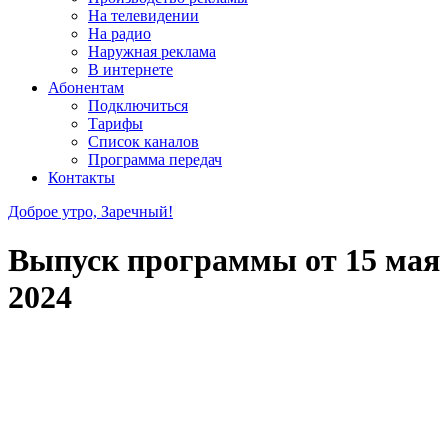
На телевидении
На радио
Наружная реклама
В интернете
Абонентам
Подключиться
Тарифы
Список каналов
Программа передач
Контакты
Доброе утро, Заречный!
Выпуск программы от
15 мая
2024
7be12886d472c5645080a6682577d70c