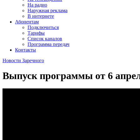
На радио
Наружная реклама
В интернете
Абонентам
Подключиться
Тарифы
Список каналов
Программа передач
Контакты
Новости Заречного
Выпуск программы от
6 апре
Новости Заречного от 06.04.16