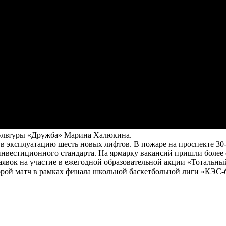
культуры «Дружба» Марина Халюкина.
в эксплуатацию шесть новых лифтов. В пожаре на проспекте 30
нвестиционного стандарта. На ярмарку вакансий пришли более с
вок на участие в ежегодной образовательной акции «Тотальный 
орой матч в рамках финала школьной баскетбольной лиги «КЭС-б