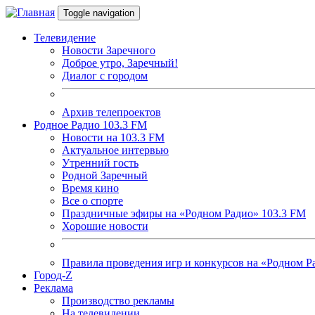
Перейти к основному содержанию
Toggle navigation
Телевидение
Новости Заречного
Доброе утро, Заречный!
Диалог с городом
Архив телепроектов
Родное Радио 103.3 FM
Новости на 103.3 FM
Актуальное интервью
Утренний гость
Родной Заречный
Время кино
Все о спорте
Праздничные эфиры на «Родном Радио» 103.3 FM
Хорошие новости
Правила проведения игр и конкурсов на «Родном Р
Город-Z
Реклама
Производство рекламы
На телевидении