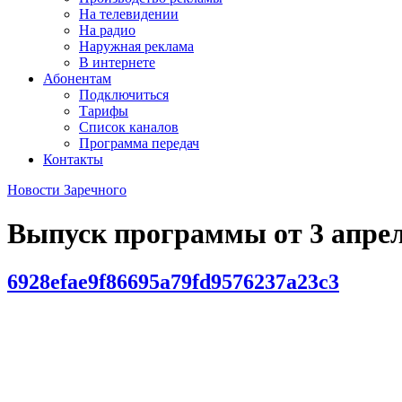
На телевидении
На радио
Наружная реклама
В интернете
Абонентам
Подключиться
Тарифы
Список каналов
Программа передач
Контакты
Новости Заречного
Выпуск программы от
3 апре
6928efae9f86695a79fd9576237a23c3