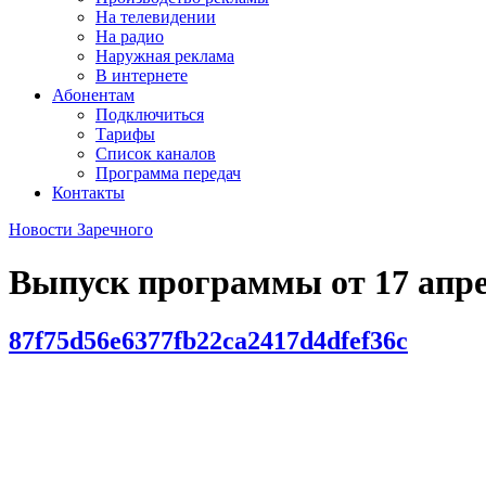
На телевидении
На радио
Наружная реклама
В интернете
Абонентам
Подключиться
Тарифы
Список каналов
Программа передач
Контакты
Новости Заречного
Выпуск программы от
17 апр
87f75d56e6377fb22ca2417d4dfef36c