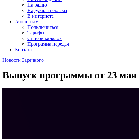
На радио
Наружная реклама
В интернете
Абонентам
Подключиться
Тарифы
Список каналов
Программа передач
Контакты
Новости Заречного
Выпуск программы от
23 мая
d35115541337117c16aa1fdae4b931e5