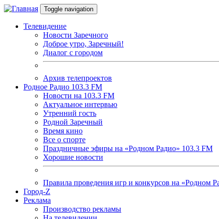
Перейти к основному содержанию
Toggle navigation
Телевидение
Новости Заречного
Доброе утро, Заречный!
Диалог с городом
Архив телепроектов
Родное Радио 103.3 FM
Новости на 103.3 FM
Актуальное интервью
Утренний гость
Родной Заречный
Время кино
Все о спорте
Праздничные эфиры на «Родном Радио» 103.3 FM
Хорошие новости
Правила проведения игр и конкурсов на «Родном Р
Город-Z
Реклама
Производство рекламы
На телевидении