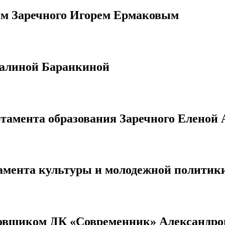
ом Заречного Игорем Ермаковым
Галиной Баранкиной
ртамента образования Заречного Еленой
амента культуры и молодежной политик
ановщиком ДК «Современник» Александр