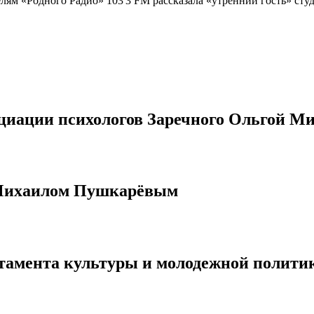
лям «Родного Радио» 103'3 FM рассказала «утренний гость» ст
оциации психологов Заречного Ольгой М
 Михаилом Пушкарёвым
ртамента культуры и молодежной полит