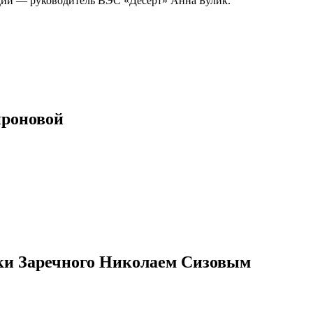
удии — руководитель ВЭС «Десерт» Анна Булик.
ироновой
ики Заречного Николаем Сизовым