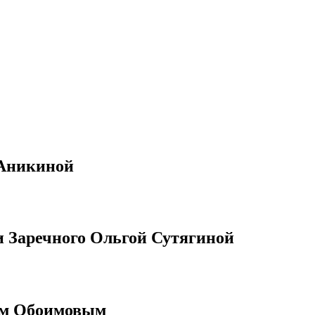
 Аникиной
и Заречного Ольгой Сутягиной
ом Обоимовым