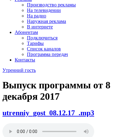
Производство рекламы
На телевидении
На радио
Наружная реклама
В интернете
Абонентам
Подключиться
Тарифы
Список каналов
Программа передач
Контакты
Утренний гость
Выпуск программы от
8
декабря 2017
utrenniy_gost_08.12.17_.mp3